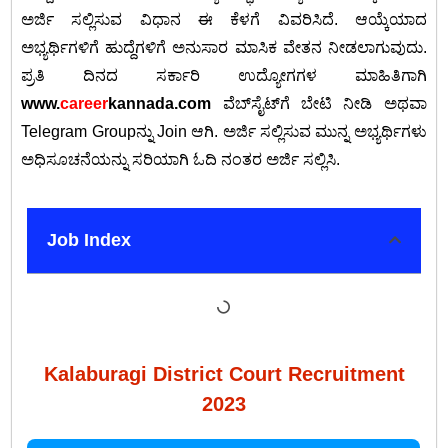
ಅರ್ಜಿ ಸಲ್ಲಿಸುವ ವಿಧಾನ ಈ ಕೆಳಗೆ ವಿವರಿಸಿದೆ. ಆಯ್ಕೆಯಾದ
ಅಭ್ಯರ್ಥಿಗಳಿಗೆ ಹುದ್ದೆಗಳಿಗೆ ಅನುಸಾರ ಮಾಸಿಕ ವೇತನ ನೀಡಲಾಗುವುದು.
ಪ್ರತಿ ದಿನದ ಸರ್ಕಾರಿ ಉದ್ಯೋಗಗಳ ಮಾಹಿತಿಗಾಗಿ
www.
career
kannada.com
ವೆಬ್‌ಸೈಟ್‌ಗೆ ಬೇಟಿ ನೀಡಿ ಅಥವಾ
Telegram Groupನ್ನು Join ಆಗಿ. ಅರ್ಜಿ ಸಲ್ಲಿಸುವ ಮುನ್ನ ಅಭ್ಯರ್ಥಿಗಳು
ಅಧಿಸೂಚನೆಯನ್ನು ಸರಿಯಾಗಿ ಓದಿ ನಂತರ ಅರ್ಜಿ ಸಲ್ಲಿಸಿ.
Job Index
Kalaburagi District Court Recruitment
2023