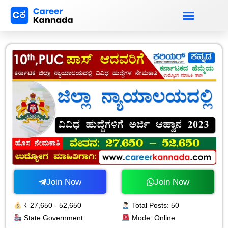
Free MCQ Tests
State Govt Jobs
Question Papers
Join Now
Join Now
₹ 27,650 - 52,650
Total Posts: 50
State Government
Mode: Online