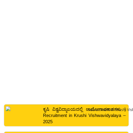
ಕೃಷಿ ವಿಶ್ವವಿದ್ಯಾಲಯದಲ್ಲಿ ಉದೋಗಾವಕಾಶಗಳು |
Recruitment in Krushi Vishwavidyalaya –
2025